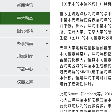
《关于汞的水俣公约》）具有
新闻快讯
当今主流观点认为海洋的净甲基
学术动态
甲基汞光降解使得表层海洋的
并不低。那么，深海甲基汞的
图说地科
所、南开大学、南京大学的研
生物（图1）的汞同位素巧妙
办事指南
天津大学地科院副教授孙若愚等
汞同位素异常）；深海沉积物
规章制度
含量变化极大，但其汞同位素
合海沟区域的深层水生成模式
下载中心
过光降解的MMHg与中层海
水体积，但是深海中可能并没
仪器之声
进行了启发性探讨。
此前Nature（Lambor
北大西洋深层水和南极底层水
要比以前认为的要多得多。未来全
并对海沟生态系统造成威胁。