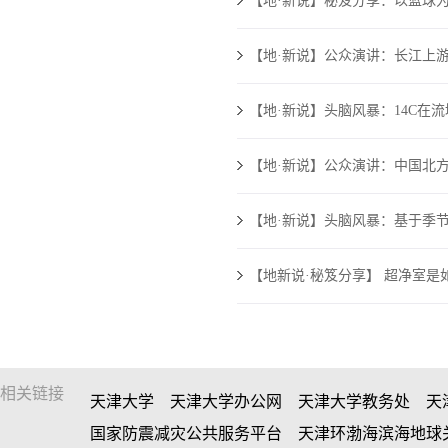
【地·新说】秘笈分享：以篮球
【地·新说】公众演讲：长江上
【地·新说】头脑风暴：14C在
【地·新说】公众演讲：中国北
【地·新说】头脑风暴：基于季
【地新说·秘笈分享】 超净室是
相关链接
天津大学
天津大学办公网
天津大学教务处
天
国家防震减灾公共服务平台
天津环渤海滨海地球