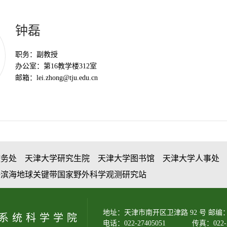
钟磊
职务：
副教授
办公室：
第16教学楼312室
邮箱：
lei.zhong@tju.edu.cn
教务处
天津大学研究生院
天津大学图书馆
天津大学人事处
海滨海地球关键带国家野外科学观测研究站
地址：天津市南开区卫津路 92 号 邮编：3
系统科学学院
电话：022-27405051
传真：022-2