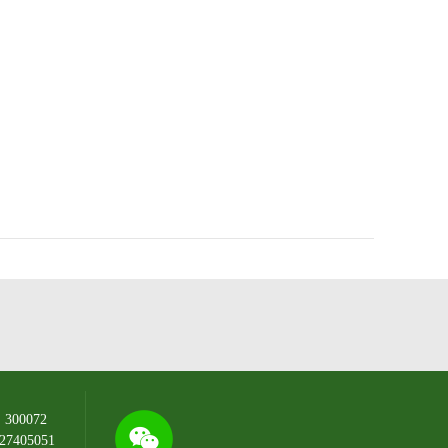
00072
7405051