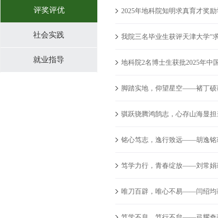
评奖评优
2025年地科院知明求真育才奖
社会实践
我院三名毕业生获评天津大学“求
就业指导
地科院2名博士生获批2025年
脚踏实地，仰望星空——褚丁硕获
骐跃骁腾鸿鹄志，心存山海显担当
铭心笃志，逸行致远——胡逸铭获
笃学力行，青春绽放——刘常娟获
唯刀百辟，唯心不易——闫绍均获
笃学不息，笃行不怠——弓耀奇获