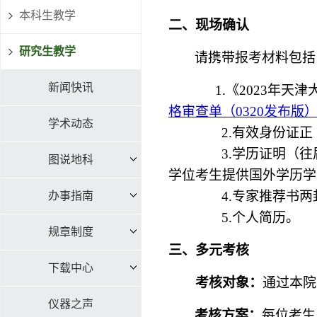
本科生教学
二、现场确认
研究生教学
请携带报考材料包括
新闻快讯
1.
《
2023
年天津
格审查单（0320发布版）.
学术动态
2.
有效身份证正
3.
学历证明（往
图说地科
学位考生提供国外学历学
4.
专家推荐书两
办事指南
5.
个人简历。
规章制度
三、多元考核
下载中心
考核对象：
通过本院
仪器之声
考
核方案：
每位考生