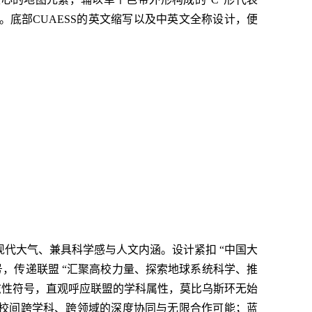
元年。底部CUAESS的英文缩写以及中英文全称设计，便
现代大气、兼具科学感与人文内涵。设计紧扣 “中国大
，传递联盟 “汇聚高校力量、探索地球系统科学、推
标志性符号，直观呼应联盟的学科属性，莫比乌斯环无始
校间跨学科、跨领域的深度协同与无限合作可能；蓝