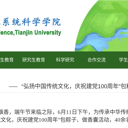
生教育
研究生教育
科学研究
合作交流
学生
“弘扬中国传统文化，庆祝建党100周年”
飘香，
端午节来临之际，
6月
11
日
下
午，为传承中华传
文化，庆祝建党100周年”
包粽子
、做香囊
活动
，
4
0
余