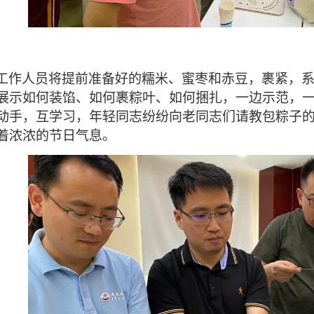
工作人员将提前准备好的
糯米、蜜枣和赤豆，裹紧，
展示如何装馅、如何裹粽叶、如何捆扎，一边示范，
动手，互学习，年轻同志纷纷向老同志们请教包粽子
着浓浓的节日气息。