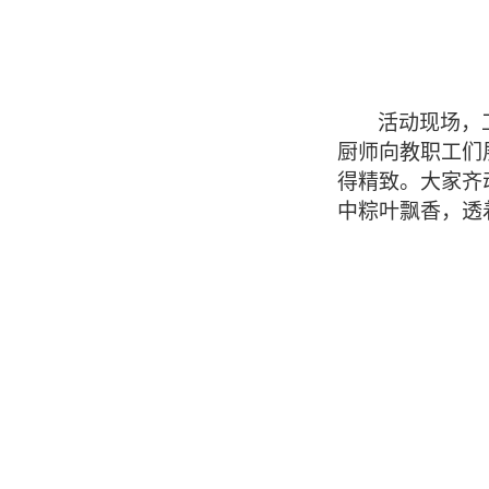
活动现场，
厨师
向教职工们
得精致。大家
齐
中粽叶飘香，透