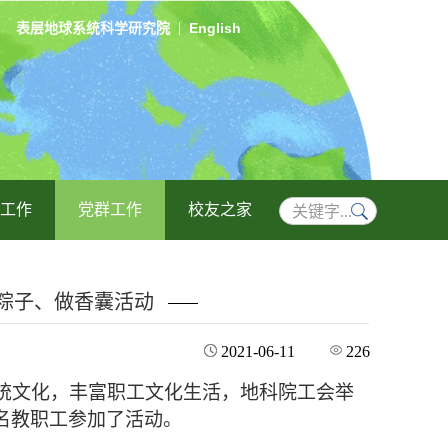
表层地球系统科学研究院
English
工作
党群工作
校友之家
包粽子、做香囊活动
2021-06-11
226
统文化，丰富职工文化生活
，
地科院
工会
举
名教职工参加了活动
。