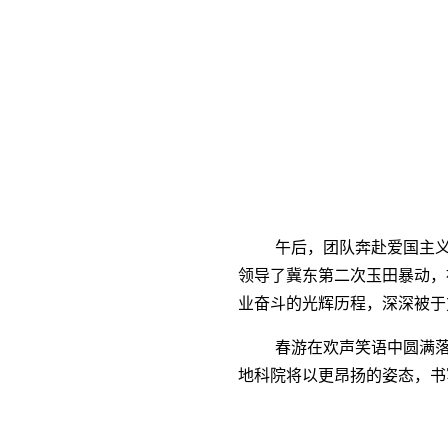
午后，团队奔赴
爱国主
领导了冀东第二次玉田暴动，
业奋斗的光辉历程，深深被于
春游在欢声笑语中圆满
地科院将以更昂扬的姿态，书