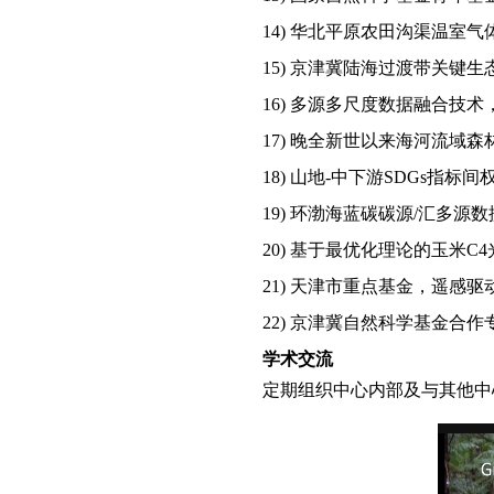
14)
华北平原农田沟渠温室气
15)
京津冀陆海过渡带关键生
16)
多源多尺度数据融合技术
17)
晚全新世以来海河流域森
18)
山地
-
中下游
SDGs
指标间
19)
环渤海蓝碳碳源
/
汇多源数
20)
基于最优化理论的玉米
C4
21)
天津市重点基金，遥感驱
22)
京津冀自然科学基金合作
学术交流
定期组织中心内部及与其他中心学