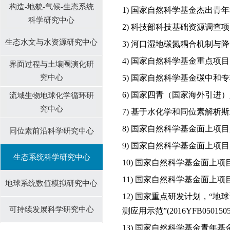
构造-地貌-气候-生态系统
1) 国家自然科学基金杰出青年
科学研究中心
2)
科技部科技基础资源调查项
生态水文与水资源研究中心
3)
河口湿地碳氮耦合机制与降
4)
国家自然科学基金重点项目
界面过程与土壤圈演化研
究中心
5)
国家自然科学基金碳中和专
6)
国家四青（国家海外引进）
流域生物地球化学循环研
究中⼼
7)
基于水化学和同位素解析斯
8)
国家自然科学基金面上项目
同位素前沿科学研究中心
9)
国家自然科学基金面上项目
生态系统科学研究中心
10)
国家自然科学基金面上项
11)
国家自然科学基金面上项
地球系统数值模拟研究中心
12)
国家重点研发计划，
“
地球
可持续发展科学研究中心
测应用示范
”(2016YFB0501505
13)
国家自然科学基金青年基