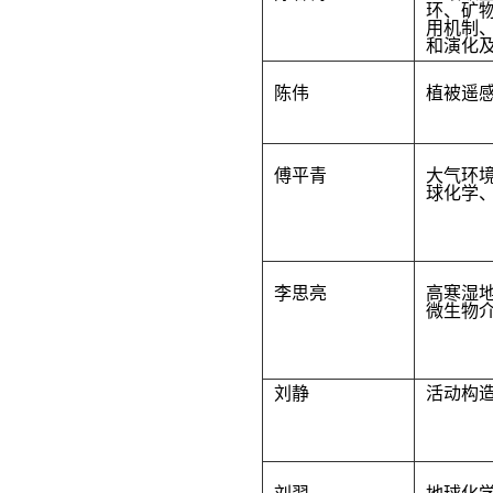
环、矿物
用机制
和演化
陈伟
植被遥
傅平青
大气环
球化学
李思亮
高寒湿
微生物
刘静
活动构