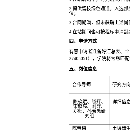
2.提供留校绿色通道。入选
位；
3.合同期满，但未获聘上述
4.在站期间也可按程序申请
四、申请方式
有意申请者准备好汇总表、个人简历
27405051），学院将为
五、岗位信息
合作导师
研究方
陈玖斌、滕辉、
详细信息请见：h
宋照亮、刘羿、
郑旺、孙若愚
研
究组
陈春梅
土壤碳