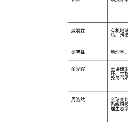
刘羿
地球化
戚羽霖
有机地
质、污
晏智锋
地理学
余光辉
土壤碳
环、生
改良与
周浩然
全球变
系统植
理生态