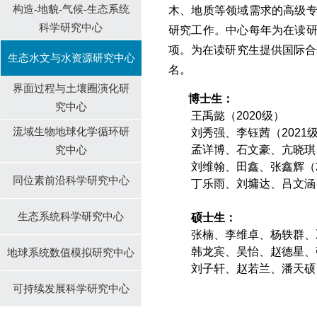
构造-地貌-气候-生态系统
木、地质等领域需求的高级
科学研究中心
研究工作。中心每年为在读
项。为在读研究生提供国际合
生态水文与水资源研究中心
名。
界面过程与土壤圈演化研
博士生：
究中心
王禹懿（2020级）
流域生物地球化学循环研
刘秀强、李钰茜（2021
孟详博、石文豪、亢晓琪、高迪、
究中⼼
刘维翰、
田鑫、张鑫辉
（
同位素前沿科学研究中心
丁乐雨、
刘墉达、吕文涵
生态系统科学研究中心
硕士生：
张楠、李维卓、杨轶群、冯
韩龙宾、吴怡、赵德星、
地球系统数值模拟研究中心
刘子轩、
赵若兰、潘天硕
可持续发展科学研究中心