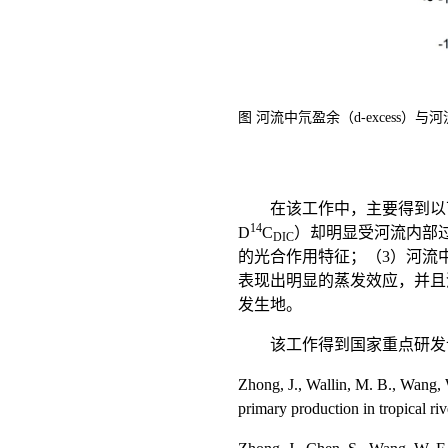
图 河流中氘盈余（
）与河
d
-excess
在该工作中，主要得到以
14
D
C
）却明显受河流内部
DIC
的光合作用特征；（
3
）河流
表现出明显的蒸发效应，并且
发生地。
该工作得到国家重点研发
Zhong, J., Wallin, M. B., Wang, 
primary production in tropical ri