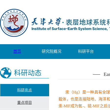
首页
研究院概况
科研平台
科研动态
E
科研亮点
汞（
Hg）是一种具有全
载体，也是连接陆地、海洋和
重点项目
汞-MIF成为氧-、硫-MI