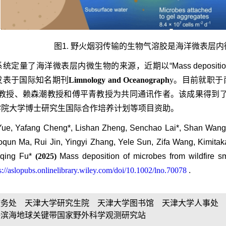
图
1
. 野火烟羽传输的生物气溶胶是海洋微表层
系统定量了海洋微表层内微生物的来源，近期以
“Mass depositio
发表于国际知名期刊
Limnology and Oceanograph
y
。目前就职于
教授、赖森潮教授和傅平青教授为共同通讯作者。该成果得到
学院大学博士研究生国际合作培养计划等项目资助。
ue, Yafang Cheng*, Lishan Zheng, Senchao Lai*, Shan Wang, Ti
qun Ma, Rui Jin, Yingyi Zhang, Yele Sun, Zifa Wang, Kimita
gqing Fu*
(2025)
Mass deposition of microbes from wildfire s
s://aslopubs.onlinelibrary.wiley.com/doi/10.1002/lno.70078
.
教务处
天津大学研究生院
天津大学图书馆
天津大学人事处
海滨海地球关键带国家野外科学观测研究站